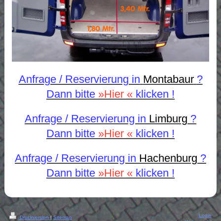
Anfrage / Reservierung in
Montabaur
?
Dann bitte
»Hier «
klicken !
Anfrage / Reservierung in
Limburg
?
Dann bitte
»Hier «
klicken !
Anfrage / Reservierung in
Hachenburg
?
Dann bitte
»Hier «
klicken !
Login
Druckversion
|
Sitemap